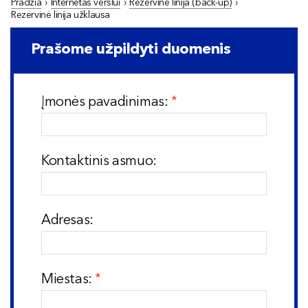
Pradžia
›
Internetas verslui
›
Rezervinė linija (back-up)
›
Rezervinė linija užklausa
Prašome užpildyti duomenis
Įmonės pavadinimas:
Kontaktinis asmuo:
Adresas:
Miestas: