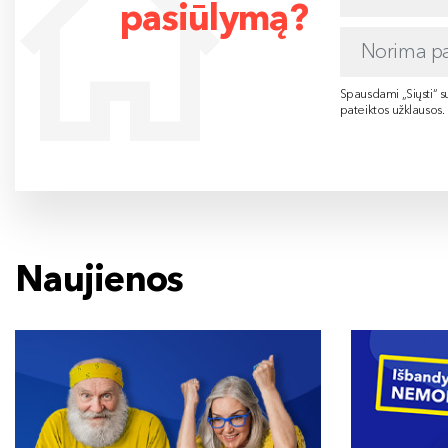
pasiūlymą?
Spausdami „Siųsti“ su
pateiktos užklausos.
Naujienos