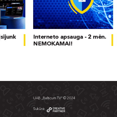
Įsijunk
Interneto apsauga - 2 mėn.
NEMOKAMAI!
UAB „Balticum TV“ © 2024
Sukūrė