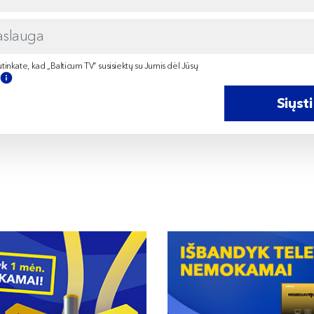
tinkate, kad „Balticum TV“ susisiektų su Jumis dėl Jūsų
Siųsti