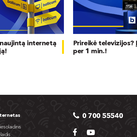
naujintą internetą
Prireikė televizijos? 
ją!
per 1 min.!
0 700 55540
nternetas
iesolaidinis
laidis