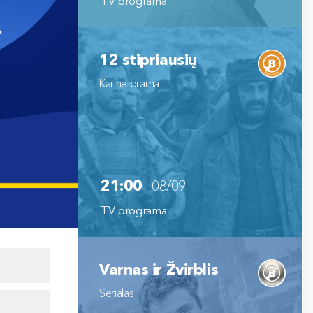
TV programa
12 stipriausių
Karinė drama
21:00
08/09
TV programa
Varnas ir Žvirblis
Serialas