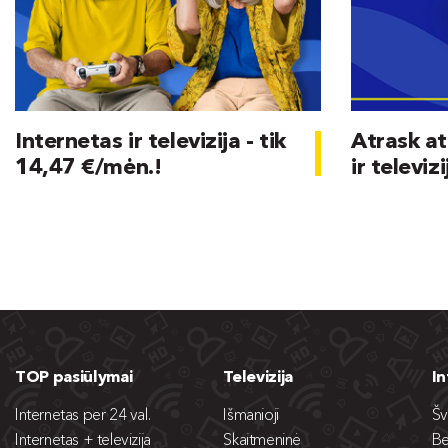
Internetas ir televizija - tik
Atrask at
14,47 €/mėn.!
ir televizi
TOP pasiūlymai
Televizija
I
Internetas per 24 val.
Išmanioji
Šv
Internetas + televizija
Skaitmeninė
Be