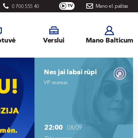
Mano el. paštas
0 700 555 40
otuvė
Verslui
Mano Balticum
Nes jai labai rūpi
VIP seansas
22:00
08/09