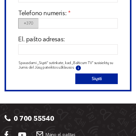
Telefono numeris:
+370
El. pašto adresas:
Spausdami „Siųsti“ sutinkate, kad „Balticum TV“ susisiektų su
Jumis dėl Jūsų pateiktos užklausos.
Siųsti
0 700 55540
Mano el. paštas