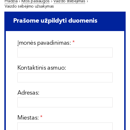
Pradžia
›
Kitos paslaugos
›
Vaizdo stebėjimas
›
Vaizdo sebėjimo užsakymas
Prašome užpildyti duomenis
Įmonės pavadinimas:
Kontaktinis asmuo:
Adresas:
Miestas: