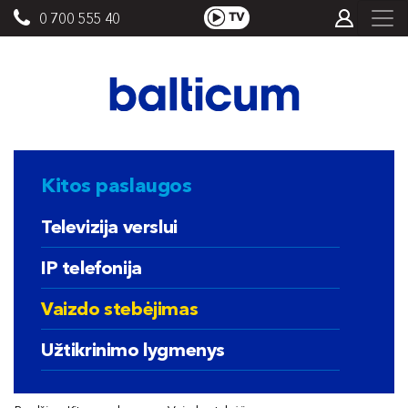
0 700 555 40
Kitos paslaugos
Televizija verslui
IP telefonija
Vaizdo stebėjimas
Užtikrinimo lygmenys