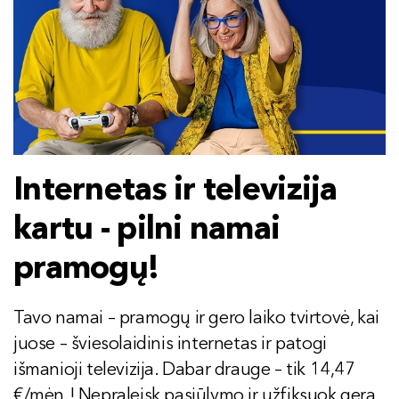
Internetas ir televizija
kartu - pilni namai
pramogų!
Tavo namai – pramogų ir gero laiko tvirtovė, kai
juose – šviesolaidinis internetas ir patogi
išmanioji televizija. Dabar drauge – tik 14,47
€/mėn.! Nepraleisk pasiūlymo ir užfiksuok gerą