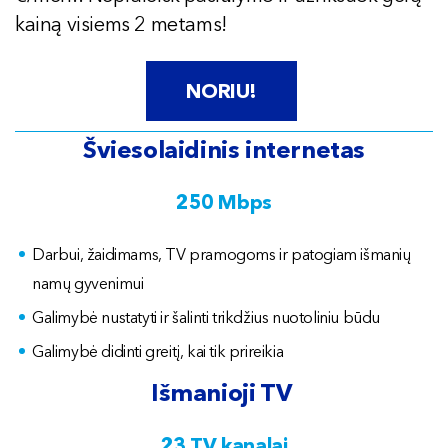
kainą visiems 2 metams!
NORIU!
Švi
esolaidinis internetas
250 Mbps
Darbui, žaidimams, TV pramogoms ir patogiam išmanių
namų gyvenimui
Galimybė nustatyti ir šalinti trikdžius nuotoliniu būdu
Galimybė didinti greitį, kai tik prireikia
Išmanioji TV
23 TV kanalai