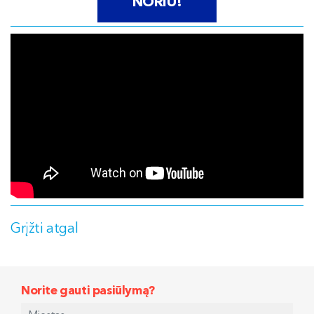
NORIU!
Grįžti atgal
Norite gauti pasiūlymą?