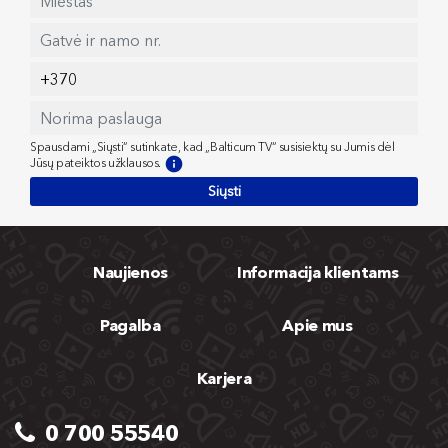
Spausdami „Siųsti“ sutinkate, kad „Balticum TV“ susisiektų su Jumis dėl
Jūsų pateiktos užklausos.
Siųsti
Naujienos
Informacija klientams
Pagalba
Apie mus
Karjera
0 700 55540