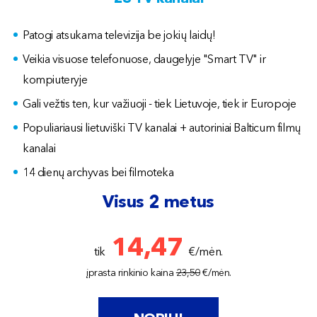
Patogi atsukama televizija be jokių laidų!
Veikia visuose telefonuose, daugelyje "Smart TV" ir
kompiuteryje
Gali vežtis ten, kur važiuoji - tiek Lietuvoje, tiek ir Europoje
Populiariausi lietuviški TV kanalai + autoriniai Balticum filmų
kanalai
14 dienų archyvas bei filmoteka
Visus 2 metus
14,47
tik
€/mėn.
įprasta rinkinio kaina
23
,50
€/mėn.