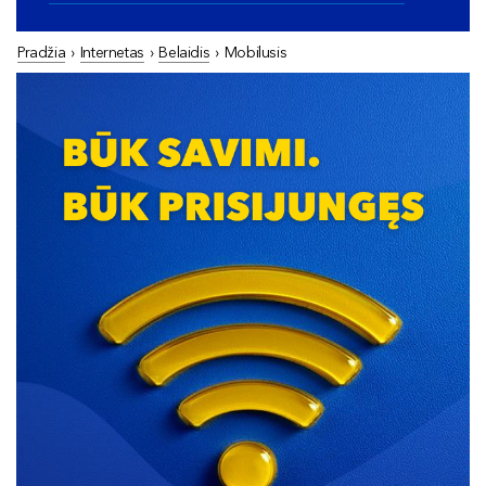
Pradžia
›
Internetas
›
Belaidis
›
Mobilusis