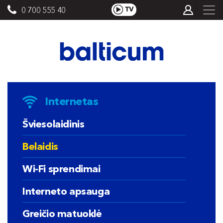
0 700 555 40
Internetas
Šviesolaidinis
Belaidis
Wi-Fi sprendimai
Interneto apsauga
Greičio matuoklė