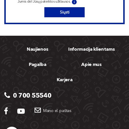
Jumis dėl Jūsų pateiktos užklausos.
Siųsti
Naujienos
Informacija klientams
Pagalba
Apie mus
Karjera
0 700 55540
Mano el. paštas