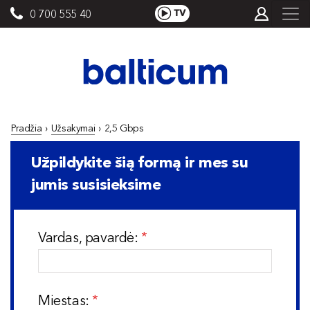
0 700 555 40
Pradžia
›
Užsakymai
›
2,5 Gbps
Užpildykite šią formą ir mes su
jumis susisieksime
Vardas, pavardė:
Miestas: