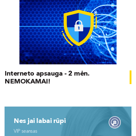
Interneto apsauga - 2 mėn.
NEMOKAMAI!
Nes jai labai rūpi
VIP seansas