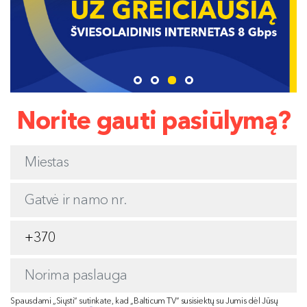
Norite gauti pasiūlymą?
Spausdami „Siųsti“ sutinkate, kad „Balticum TV“ susisiektų su Jumis dėl Jūsų