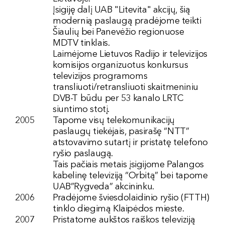
Įsigiję dalį UAB "Litevita" akcijų, šią
modernią paslaugą pradėjome teikti
Šiaulių bei Panevėžio regionuose
MDTV tinklais.
Laimėjome Lietuvos Radijo ir televizijos
komisijos organizuotus konkursus
televizijos programoms
transliuoti/retransliuoti skaitmeniniu
DVB-T būdu per 53 kanalo LRTC
siuntimo stotį.
2005
Tapome visų telekomunikacijų
paslaugų tiekėjais, pasirašę “NTT”
atstovavimo sutartį ir pristatę telefono
ryšio paslaugą.
Tais pačiais metais įsigijome Palangos
kabelinę televiziją “Orbitą” bei tapome
UAB”Rygveda” akcininku.
2006
Pradėjome šviesdolaidinio ryšio (FTTH)
tinklo diegimą Klaipėdos mieste.
2007
Pristatome aukštos raiškos televiziją