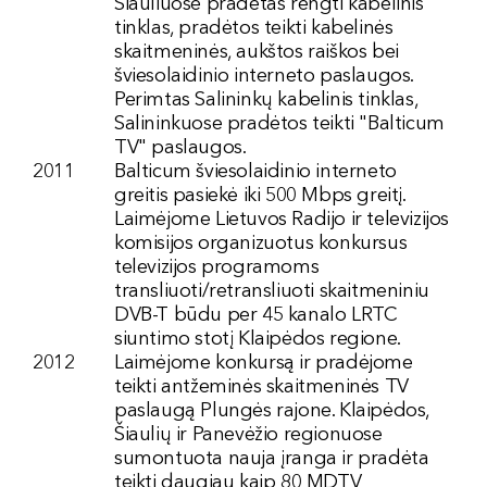
Šiauliuose pradėtas rengti kabelinis
tinklas, pradėtos teikti kabelinės
skaitmeninės, aukštos raiškos bei
šviesolaidinio interneto paslaugos.
Perimtas Salininkų kabelinis tinklas,
Salininkuose pradėtos teikti "Balticum
TV" paslaugos.
2011
Balticum šviesolaidinio interneto
greitis pasiekė iki 500 Mbps greitį.
Laimėjome Lietuvos Radijo ir televizijos
komisijos organizuotus konkursus
televizijos programoms
transliuoti/retransliuoti skaitmeniniu
DVB-T būdu per 45 kanalo LRTC
siuntimo stotį Klaipėdos regione.
2012
Laimėjome konkursą ir pradėjome
teikti antžeminės skaitmeninės TV
paslaugą Plungės rajone. Klaipėdos,
Šiaulių ir Panevėžio regionuose
sumontuota nauja įranga ir pradėta
teikti daugiau kaip 80 MDTV