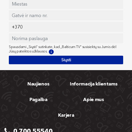
Spausdami „Siųsti“ sutinkate, kad „Balticum TV“ susisiektų su Jumis dėl
Jūsų pateiktos užklausos.
Siųsti
Naujienos
Informacija klientams
Pagalba
Apie mus
Karjera
0 700 55540