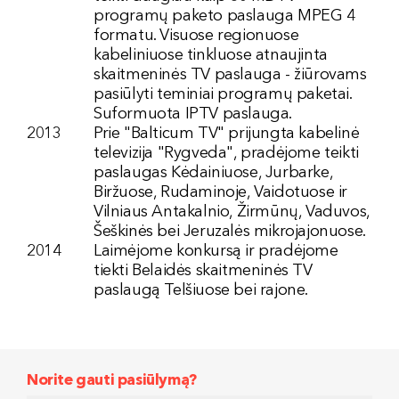
programų paketo paslauga MPEG 4
formatu. Visuose regionuose
kabeliniuose tinkluose atnaujinta
skaitmeninės TV paslauga - žiūrovams
pasiūlyti teminiai programų paketai.
Suformuota IPTV paslauga.
2013
Prie "Balticum TV" prijungta kabelinė
televizija "Rygveda", pradėjome teikti
paslaugas Kėdainiuose, Jurbarke,
Biržuose, Rudaminoje, Vaidotuose ir
Vilniaus Antakalnio, Žirmūnų, Vaduvos,
Šeškinės bei Jeruzalės mikrojajonuose.
2014
Laimėjome konkursą ir pradėjome
tiekti Belaidės skaitmeninės TV
paslaugą Telšiuose bei rajone.
Norite gauti pasiūlymą?