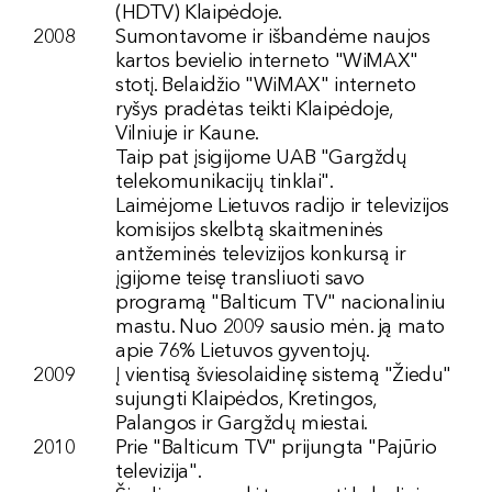
(HDTV) Klaipėdoje.
2008
Sumontavome ir išbandėme naujos
kartos bevielio interneto "WiMAX"
stotį. Belaidžio "WiMAX" interneto
ryšys pradėtas teikti Klaipėdoje,
Vilniuje ir Kaune.
Taip pat įsigijome UAB "Gargždų
telekomunikacijų tinklai".
Laimėjome Lietuvos radijo ir televizijos
komisijos skelbtą skaitmeninės
antžeminės televizijos konkursą ir
įgijome teisę transliuoti savo
programą "Balticum TV" nacionaliniu
mastu. Nuo 2009 sausio mėn. ją mato
apie 76% Lietuvos gyventojų.
2009
Į vientisą šviesolaidinę sistemą "Žiedu"
sujungti Klaipėdos, Kretingos,
Palangos ir Gargždų miestai.
2010
Prie "Balticum TV" prijungta "Pajūrio
televizija".