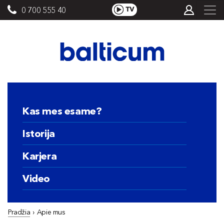
0 700 555 40
Kas mes esame?
Istorija
Karjera
Video
Pradžia
›
Apie mus