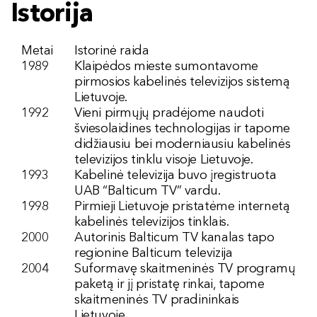
Istorija
Metai
Istorinė raida
1989
Klaipėdos mieste sumontavome
pirmosios kabelinės televizijos sistemą
Lietuvoje.
1992
Vieni pirmųjų pradėjome naudoti
šviesolaidines technologijas ir tapome
didžiausiu bei moderniausiu kabelinės
televizijos tinklu visoje Lietuvoje.
1993
Kabelinė televizija buvo įregistruota
UAB “Balticum TV” vardu.
1998
Pirmieji Lietuvoje pristatėme internetą
kabelinės televizijos tinklais.
2000
Autorinis Balticum TV kanalas tapo
regionine Balticum televizija
2004
Suformavę skaitmeninės TV programų
paketą ir jį pristatę rinkai, tapome
skaitmeninės TV pradininkais
Lietuvoje.