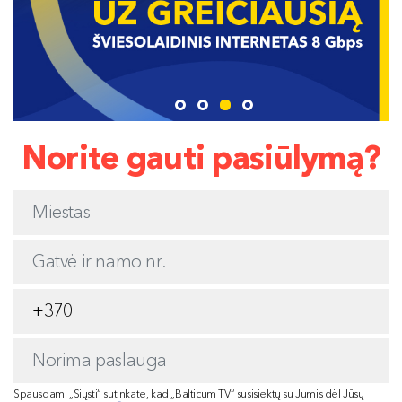
Norite gauti pasiūlymą?
Spausdami „Siųsti“ sutinkate, kad „Balticum TV“ susisiektų su Jumis dėl Jūsų