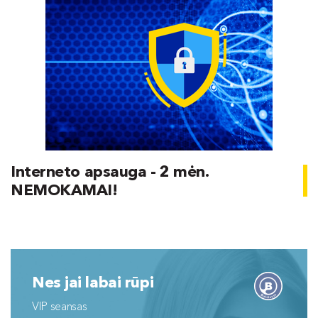
Interneto apsauga - 2 mėn.
NEMOKAMAI!
Nes jai labai rūpi
VIP seansas