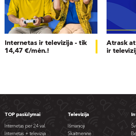
Internetas ir televizija - tik
Atrask at
14,47 €/mėn.!
ir televizi
TOP pasiūlymai
Televizija
I
Internetas per 24 val.
Išmanioji
Šv
Internetas + televizija
Skaitmeninė
Be