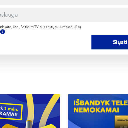
tinkate, kad „Balticum TV“ susisiektų su Jumis dėl Jūsų
Siųsti