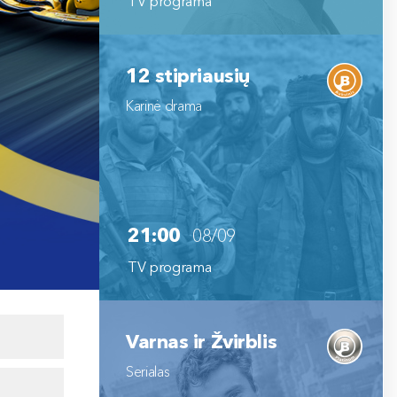
TV programa
12 stipriausių
Karinė drama
21:00
08/09
TV programa
Varnas ir Žvirblis
Serialas