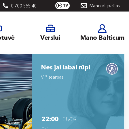
Mano el. paštas
0 700 555 40
otuvė
Verslui
Mano Balticum
Nes jai labai rūpi
VIP seansas
22:00
08/09