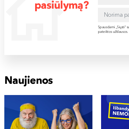
pasiūlymą?
Spausdami „Siųsti“ su
pateiktos užklausos.
Naujienos