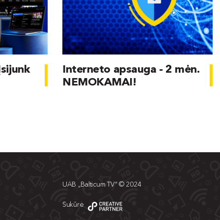
Įsijunk
Interneto apsauga - 2 mėn.
NEMOKAMAI!
UAB „Balticum TV“ © 2024
Sukūrė