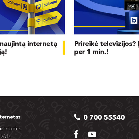
naujintą internetą
Prireikė televizijos? 
ją!
per 1 min.!
0 700 55540
nternetas
iesolaidinis
laidis