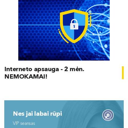
Interneto apsauga - 2 mėn.
NEMOKAMAI!
Nes jai labai rūpi
VIP seansas