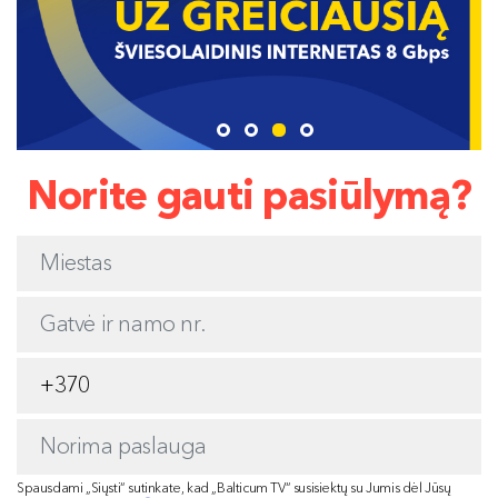
Norite gauti pasiūlymą?
Spausdami „Siųsti“ sutinkate, kad „Balticum TV“ susisiektų su Jumis dėl Jūsų