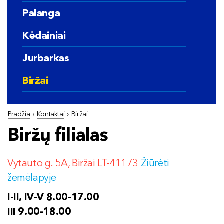
Palanga
Kėdainiai
Jurbarkas
Biržai
Pradžia
›
Kontaktai
›
Biržai
Biržų filialas
Vytauto g. 5A, Biržai LT-41173
Žiūrėti
žemėlapyje
I-II, IV-V
8
.00-17.00
III 9.00-18.00