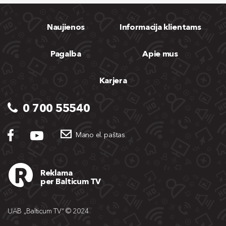
Naujienos
Informacija klientams
Pagalba
Apie mus
Karjera
0 700 55540
Mano el. paštas
Reklama
per Balticum TV
UAB „Balticum TV“ © 2024