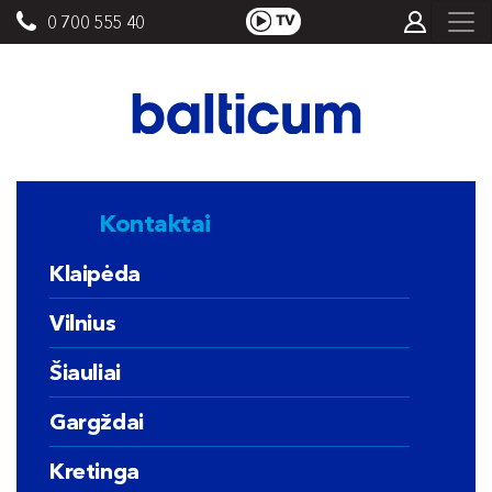
0 700 555 40
Kontaktai
Klaipėda
Vilnius
Šiauliai
Gargždai
Kretinga