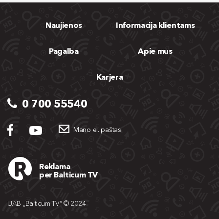
Naujienos
Informacija klientams
Pagalba
Apie mus
Karjera
0 700 55540
Mano el. paštas
Reklama
per Balticum TV
UAB „Balticum TV“ © 2024