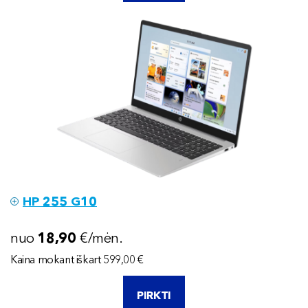
HP 255 G10
nuo
18
,90
€/mėn.
Kaina mokant iškart 599,00 €
PIRKTI