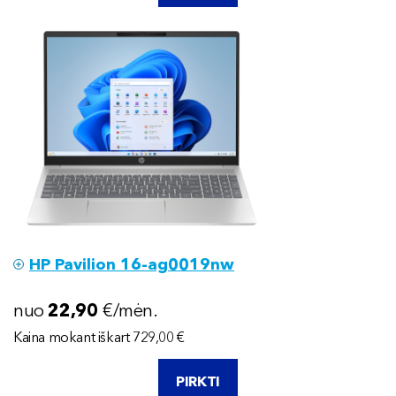
HP Pavilion 16-ag0019nw
nuo
22
,90
€/mėn.
Kaina mokant iškart 729,00 €
PIRKTI