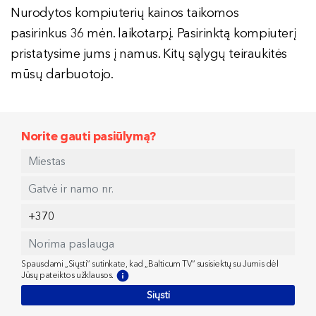
Nurodytos kompiuterių kainos taikomos
pasirinkus 36 mėn. laikotarpį. Pasirinktą kompiuterį
pristatysime jums į namus. Kitų sąlygų teiraukitės
mūsų darbuotojo.
Norite gauti pasiūlymą?
Spausdami „Siųsti“ sutinkate, kad „Balticum TV“ susisiektų su Jumis dėl
Jūsų pateiktos užklausos.
Siųsti