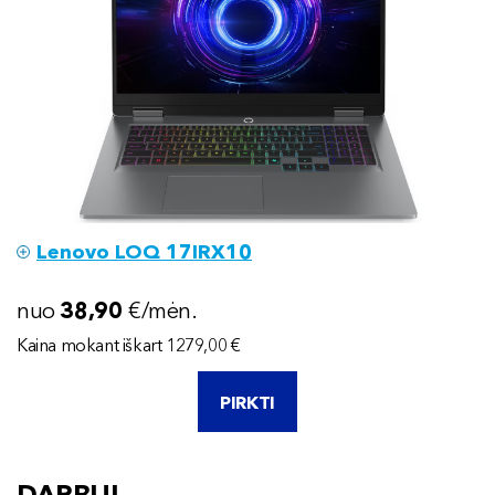
Lenovo LOQ 17IRX10
nuo
38
,90
€/mėn.
Kaina mokant iškart 1279,00 €
PIRKTI
DARBUI