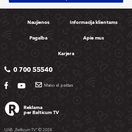
Naujienos
Informacija klientams
Pagalba
Apie mus
Karjera
0 700 55540
Mano el. paštas
Reklama
per Balticum TV
UAB „Balticum TV“ © 2024