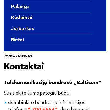
Palanga
Kėdainiai
Jurbarkas
Biržai
Pradžia
›
Kontaktai
Kontaktai
Telekomunikacijų bendrovė „Balticum“
Susisiekite Jums patogiu būdu:
skambinkite bendruoju informacijos
telefonu
0
700 55540
, skambinant iš