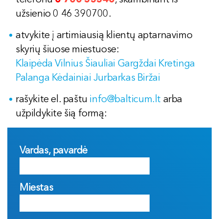
užsienio 0 46 390700.
atvykite į artimiausią klientų aptarnavimo
skyrių šiuose miestuose:
Klaipėda
Vilnius
Šiauliai
Gargždai
Kretinga
Palanga
Kėdainiai
Jurbarkas
Biržai
rašykite el. paštu
info@balticum.lt
arba
užpildykite šią formą:
Vardas, pavardė
Miestas