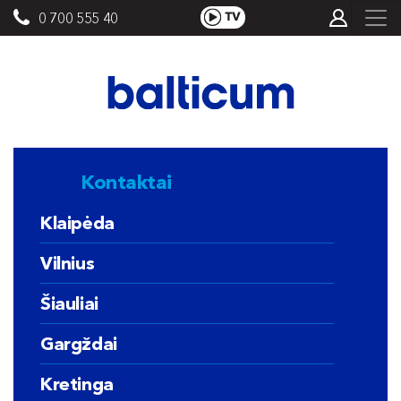
0 700 555 40
Kontaktai
Klaipėda
Vilnius
Šiauliai
Gargždai
Kretinga