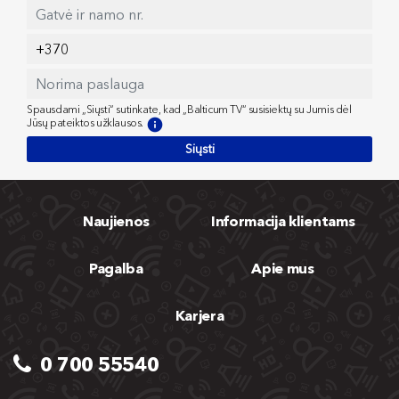
Spausdami „Siųsti“ sutinkate, kad „Balticum TV“ susisiektų su Jumis dėl
Jūsų pateiktos užklausos.
Siųsti
Naujienos
Informacija klientams
Pagalba
Apie mus
Karjera
0 700 55540