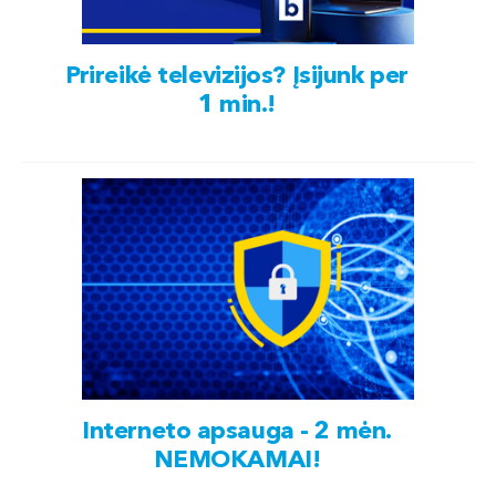
Prireikė televizijos? Įsijunk per
1 min.!
Interneto apsauga - 2 mėn.
NEMOKAMAI!