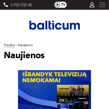
0 700 555 40
Pradžia
›
Naujienos
Naujienos