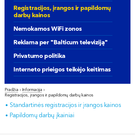
Registracijos, įrangos ir papildomų
darbų kainos
Nemokamos WiFi zonos
Reklama per "Balticum televiziją"
Privatumo politika
Interneto prieigos teikėjo keitimas
Pradžia
›
Informacija
›
Registracijos, įrangos ir papildomų darbų kainos
Standartinės registracijos ir įrangos kainos
Papildomų darbų įkainiai