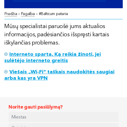
Pradžia
›
Pagalba
›
#Balticum pataria
Mūsų specialistai paruošė jums aktualios
informacijos, padėsiančios išspręsti kartais
iškylančias problemas.
Interneto sparta. Ką reikia žinoti, jei
sulėtėjo interneto greitis
Viešais „Wi-Fi“ taškais naudokitės saugiai
arba kas yra VPN
Norite gauti pasiūlymą?