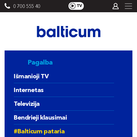
0 700 555 40
Pagalba
Išmanioji TV
Internetas
Televizija
Bendrieji klausimai
#Balticum pataria