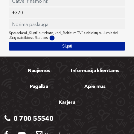
Spausdami „Siųsti“ sutinkate, kad „Balticum TV“ susisiektų su Jumis dėl
Jūsų pateiktos užklausos.
Siųsti
Naujienos
Informacija klientams
Pagalba
Apie mus
Karjera
0 700 55540